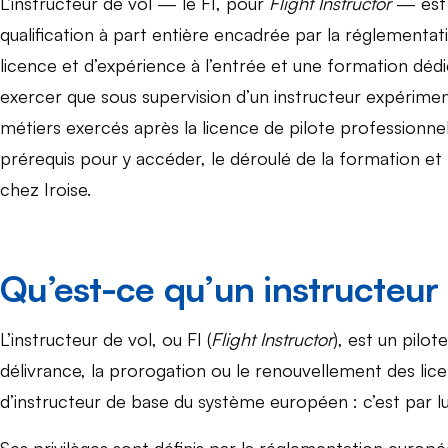
L’instructeur de vol — le FI, pour
Flight Instructor
— est l
qualification à part entière encadrée par la réglement
licence et d’expérience à l’entrée et une formation dédi
exercer que sous supervision d’un instructeur expériment
métiers exercés après la licence de pilote professionnel. C
prérequis pour y accéder, le déroulé de la formation e
chez Iroise.
Qu’est-ce qu’un instructeur d
L’instructeur de vol, ou FI (
Flight Instructor
), est un pilot
délivrance, la prorogation ou le renouvellement des licenc
d’instructeur de base du système européen : c’est par l