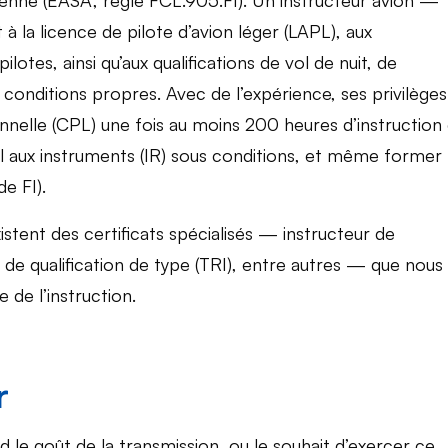
éenne (EASA, règle FCL.905.FI). Un instructeur avion —
 à la licence de pilote d’avion léger (LAPL), aux
lotes, ainsi qu’aux qualifications de vol de nuit, de
conditions propres. Avec de l’expérience, ses privilèges
onnelle (CPL) une fois au moins 200 heures d’instruction
vol aux instruments (IR) sous conditions, et même former
e FI).
existent des certificats spécialisés — instructeur de
), de qualification de type (TRI), entre autres — que nous
 de l’instruction.
r
d le goût de la transmission, ou le souhait d’exercer ce