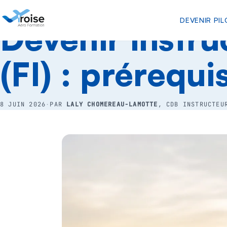
RESSOURCES
›
FORMATIONS & LICENCES
DEVENIR PIL
Devenir instru
(FI) : prérequi
8 JUIN 2026
·
PAR
LALY CHOMEREAU-LAMOTTE
, CDB INSTRUCTEU