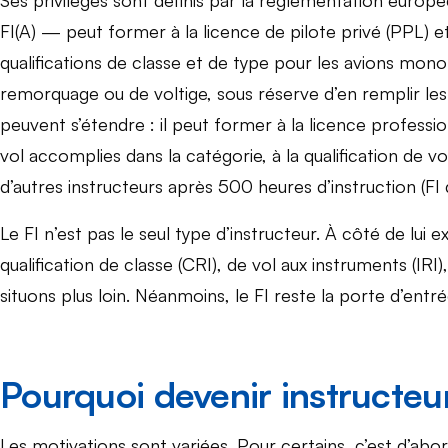
Ses privilèges sont définis par la réglementation europ
FI(A) — peut former à la licence de pilote privé (PPL) et
qualifications de classe et de type pour les avions monopi
remorquage ou de voltige, sous réserve d’en remplir les 
peuvent s’étendre : il peut former à la licence professi
vol accomplies dans la catégorie, à la qualification de 
d’autres instructeurs après 500 heures d’instruction (FI d
Le FI n’est pas le seul type d’instructeur. À côté de lui 
qualification de classe (CRI), de vol aux instruments (IRI
situons plus loin. Néanmoins, le FI reste la porte d’entrée
Pourquoi devenir instructeu
Les motivations sont variées. Pour certains, c’est d’abor