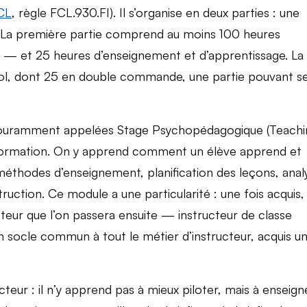
CL
, règle FCL.930.FI). Il s’organise en deux parties : une
l. La première partie comprend au moins 100 heures
s — et 25 heures d’enseignement et d’apprentissage. La
ol, dont 25 en double commande, une partie pouvant s
couramment appelées Stage Psychopédagogique (Teachi
a formation. On y apprend comment un élève apprend et
méthodes d’enseignement, planification des leçons, anal
truction. Ce module a une particularité : une fois acquis, 
ucteur que l’on passera ensuite — instructeur de classe
t un socle commun à tout le métier d’instructeur, acquis u
cteur : il n’y apprend pas à mieux piloter, mais à enseign