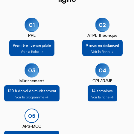
01
02
PPL
ATPL théorique
Première licence pilote
9 mois en distanciel
Voir la fiche →
Voir la fiche →
03
04
Mûrissement
CPL/IR/ME
120 h de vol de mûrissement
14 semaines
Voir le programme →
Voir la fiche →
05
APS-MCC