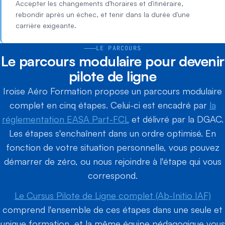
Accepter les changements d'horaires et d'itinéraire,
rebondir après un échec, et tenir dans la durée d'une
carrière exigeante.
LE PARCOURS
Le parcours modulaire pour devenir
pilote de ligne
Iroise Aéro Formation propose un parcours modulaire
complet en cinq étapes. Celui-ci est encadré par
la
réglementation EASA Part-FCL
et délivré par la DGAC.
Les étapes s'enchaînent dans un ordre optimisé. En
fonction de votre situation personnelle, vous pouvez
démarrer de zéro, ou nous rejoindre à l'étape qui vous
correspond.
Le Cursus Pilote de Ligne complet (Ab-Initio IAF)
comprend l'ensemble de ces étapes dans une seule et
unique formation, et la même équipe pédagogique vous