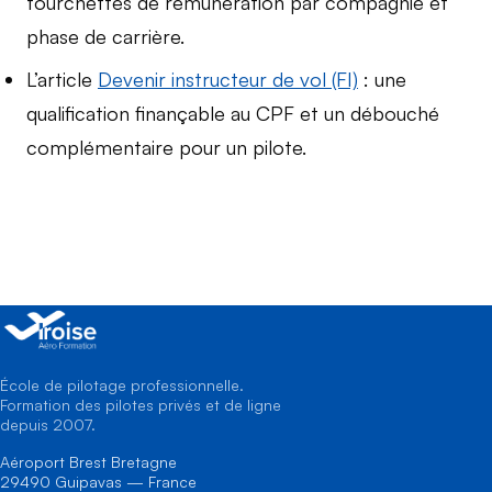
fourchettes de rémunération par compagnie et
phase de carrière.
L’article
Devenir instructeur de vol (FI)
: une
qualification finançable au CPF et un débouché
complémentaire pour un pilote.
École de pilotage professionnelle.
Formation des pilotes privés et de ligne
depuis 2007.
Aéroport Brest Bretagne
29490 Guipavas — France