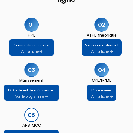
01
02
PPL
ATPL théorique
Première licence pilote
9 mois en distanciel
Voir la fiche →
Voir la fiche →
03
04
Mûrissement
CPL/IR/ME
120 h de vol de mûrissement
14 semaines
Voir le programme →
Voir la fiche →
05
APS-MCC