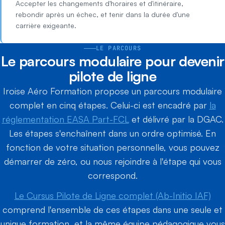
Accepter les changements d'horaires et d'itinéraire,
rebondir après un échec, et tenir dans la durée d'une
carrière exigeante.
LE PARCOURS
Le parcours modulaire pour devenir
pilote de ligne
Iroise Aéro Formation propose un parcours modulaire
complet en cinq étapes. Celui-ci est encadré par
la
réglementation EASA Part-FCL
et délivré par la DGAC.
Les étapes s'enchaînent dans un ordre optimisé. En
fonction de votre situation personnelle, vous pouvez
démarrer de zéro, ou nous rejoindre à l'étape qui vous
correspond.
Le Cursus Pilote de Ligne complet (Ab-Initio IAF)
comprend l'ensemble de ces étapes dans une seule et
unique formation, et la même équipe pédagogique vous